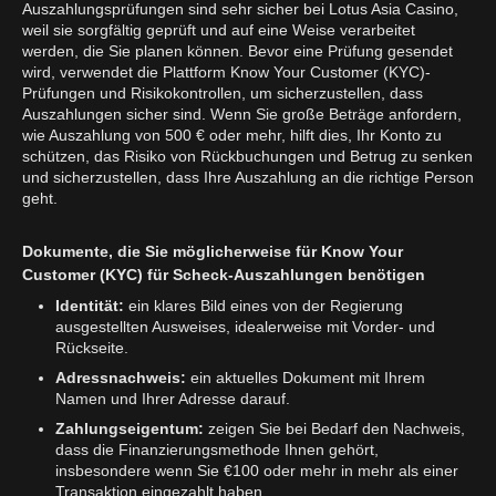
Auszahlungsprüfungen sind sehr sicher bei Lotus Asia Casino,
weil sie sorgfältig geprüft und auf eine Weise verarbeitet
werden, die Sie planen können. Bevor eine Prüfung gesendet
wird, verwendet die Plattform Know Your Customer (KYC)-
Prüfungen und Risikokontrollen, um sicherzustellen, dass
Auszahlungen sicher sind. Wenn Sie große Beträge anfordern,
wie Auszahlung von 500 € oder mehr, hilft dies, Ihr Konto zu
schützen, das Risiko von Rückbuchungen und Betrug zu senken
und sicherzustellen, dass Ihre Auszahlung an die richtige Person
geht.
Dokumente, die Sie möglicherweise für Know Your
Customer (KYC) für Scheck-Auszahlungen benötigen
Identität:
ein klares Bild eines von der Regierung
ausgestellten Ausweises, idealerweise mit Vorder- und
Rückseite.
Adressnachweis:
ein aktuelles Dokument mit Ihrem
Namen und Ihrer Adresse darauf.
Zahlungseigentum:
zeigen Sie bei Bedarf den Nachweis,
dass die Finanzierungsmethode Ihnen gehört,
insbesondere wenn Sie €100 oder mehr in mehr als einer
Transaktion eingezahlt haben.