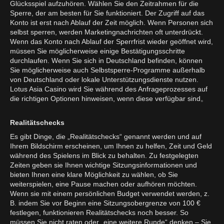
Glücksspiel aufzuhören. Wählen Sie den Zeitrahmen für die
Sperre, der am besten für Sie funktioniert. Der Zugriff auf das
Konto ist erst nach Ablauf der Zeit möglich. Wenn Personen sich
selbst sperren, werden Marketingnachrichten oft unterdrückt.
Wenn das Konto nach Ablauf der Sperrfrist wieder geöffnet wird,
müssen Sie möglicherweise einige Bestätigungsschritte
durchlaufen. Wenn Sie sich in Deutschland befinden, können
Sie möglicherweise auch Selbstsperre-Programme außerhalb
von Deutschland oder lokale Unterstützungsdienste nutzen.
Lotus Asia Casino wird Sie während des Anfrageprozesses auf
die richtigen Optionen hinweisen, wenn diese verfügbar sind。
Realitätschecks
Es gibt Dinge, die „Realitätschecks“ genannt werden und auf
Ihrem Bildschirm erscheinen, um Ihnen zu helfen, Zeit und Geld
während des Spielens im Blick zu behalten. Zu festgelegten
Zeiten geben sie Ihnen wichtige Sitzungsinformationen und
bieten Ihnen eine klare Möglichkeit zu wählen, ob Sie
weiterspielen, eine Pause machen oder aufhören möchten.
Wenn sie mit einem persönlichen Budget verwendet werden, z.
B. indem Sie vor Beginn eine Sitzungsobergrenze von 100 €
festlegen, funktionieren Realitätschecks noch besser. So
müssen Sie nicht raten oder „eine weitere Runde“ denken – Sie