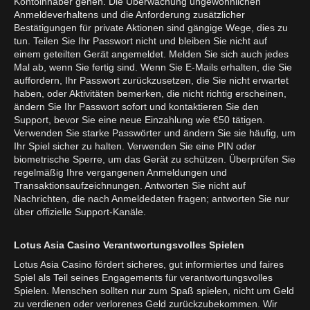
Kontoinhaber gehen. Die Überwachung ungewöhnlichen
Anmeldeverhaltens und die Anforderung zusätzlicher
Bestätigungen für private Aktionen sind gängige Wege, dies zu
tun. Teilen Sie Ihr Passwort nicht und bleiben Sie nicht auf
einem geteilten Gerät angemeldet. Melden Sie sich auch jedes
Mal ab, wenn Sie fertig sind. Wenn Sie E-Mails erhalten, die Sie
auffordern, Ihr Passwort zurückzusetzen, die Sie nicht erwartet
haben, oder Aktivitäten bemerken, die nicht richtig erscheinen,
ändern Sie Ihr Passwort sofort und kontaktieren Sie den
Support, bevor Sie eine neue Einzahlung wie €50 tätigen.
Verwenden Sie starke Passwörter und ändern Sie sie häufig, um
Ihr Spiel sicher zu halten. Verwenden Sie eine PIN oder
biometrische Sperre, um das Gerät zu schützen. Überprüfen Sie
regelmäßig Ihre vergangenen Anmeldungen und
Transaktionsaufzeichnungen. Antworten Sie nicht auf
Nachrichten, die nach Anmeldedaten fragen; antworten Sie nur
über offizielle Support-Kanäle.
Lotus Asia Casino Verantwortungsvolles Spielen
Lotus Asia Casino fördert sicheres, gut informiertes und faires
Spiel als Teil seines Engagements für verantwortungsvolles
Spielen. Menschen sollten nur zum Spaß spielen, nicht um Geld
zu verdienen oder verlorenes Geld zurückzubekommen. Wir