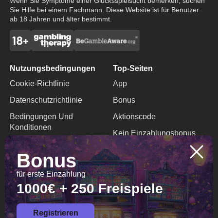
Wenn Sie Symptome einer Glücksspielsucht bemerken, suchen
Sie Hilfe bei einem Fachmann. Diese Website ist für Benutzer
ab 18 Jahren und älter bestimmt.
Nutzungsbedingungen
Top-Seiten
Cookie-Richtlinie
App
Datenschutzrichtlinie
Bonus
Bedingungen Und
Aktionscode
Konditionen
Kein Einzahlungsbonus
Verantwortungsvolles
Bonus
Spielen
für erste Einzahlung
Kontakte
1000€ + 250 Freispiele
+599 9 8889317
info@lotusasiacasino.org
Registrieren