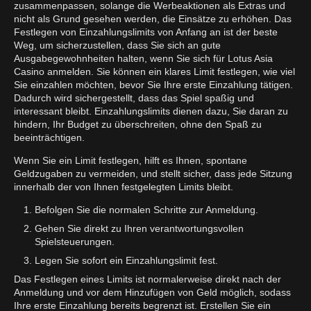
zusammenpassen, solange die Werbeaktionen als Extras und
nicht als Grund gesehen werden, die Einsätze zu erhöhen. Das
Festlegen von Einzahlungslimits von Anfang an ist der beste
Weg, um sicherzustellen, dass Sie sich an gute
Ausgabegewohnheiten halten, wenn Sie sich für Lotus Asia
Casino anmelden. Sie können ein klares Limit festlegen, wie viel
Sie einzahlen möchten, bevor Sie Ihre erste Einzahlung tätigen.
Dadurch wird sichergestellt, dass das Spiel spaßig und
interessant bleibt. Einzahlungslimits dienen dazu, Sie daran zu
hindern, Ihr Budget zu überschreiten, ohne den Spaß zu
beeinträchtigen.
Wenn Sie ein Limit festlegen, hilft es Ihnen, spontane
Geldzugaben zu vermeiden, und stellt sicher, dass jede Sitzung
innerhalb der von Ihnen festgelegten Limits bleibt.
Befolgen Sie die normalen Schritte zur Anmeldung.
Gehen Sie direkt zu Ihren verantwortungsvollen
Spielsteuerungen.
Legen Sie sofort ein Einzahlungslimit fest.
Das Festlegen eines Limits ist normalerweise direkt nach der
Anmeldung und vor dem Hinzufügen von Geld möglich, sodass
Ihre erste Einzahlung bereits begrenzt ist. Erstellen Sie ein