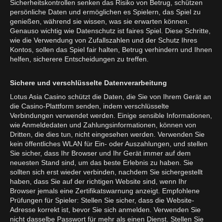
Sicherheitskontrollen senken das Risiko von Betrug, schützen
persönliche Daten und ermöglichen es Spielern, das Spiel zu
genießen, während sie wissen, was sie erwarten können.
Genauso wichtig wie Datenschutz ist faires Spiel. Diese Schritte,
wie die Verwendung von Zufallszahlen und der Schutz Ihres
Kontos, sollen das Spiel fair halten, Betrug verhindern und Ihnen
helfen, sicherere Entscheidungen zu treffen.
Sichere und verschlüsselte Datenverarbeitung
Lotus Asia Casino schützt die Daten, die Sie von Ihrem Gerät an
die Casino-Plattform senden, indem verschlüsselte
Verbindungen verwendet werden. Einige sensible Informationen,
wie Anmeldedaten und Zahlungsinformationen, können von
Dritten, die dies tun, nicht eingesehen werden. Verwenden Sie
kein öffentliches WLAN für Ein- oder Auszahlungen, und stellen
Sie sicher, dass Ihr Browser und Ihr Gerät immer auf dem
neuesten Stand sind, um das beste Erlebnis zu haben. Sie
sollten sich erst wieder verbinden, nachdem Sie sichergestellt
haben, dass Sie auf der richtigen Website sind, wenn Ihr
Browser jemals eine Zertifikatswarnung anzeigt. Empfohlene
Prüfungen für Spieler: Stellen Sie sicher, dass die Website-
Adresse korrekt ist, bevor Sie sich anmelden. Verwenden Sie
nicht dasselbe Passwort für mehr als einen Dienst. Stellen Sie