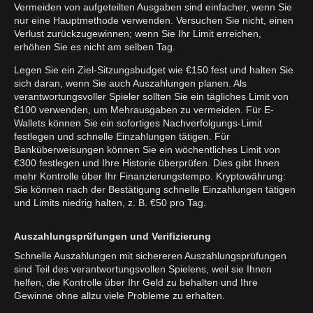
Vermeiden von aufgeteilten Ausgaben sind einfacher, wenn Sie
nur eine Hauptmethode verwenden. Versuchen Sie nicht, einen
Verlust zurückzugewinnen; wenn Sie Ihr Limit erreichen,
erhöhen Sie es nicht am selben Tag.
Legen Sie ein Ziel-Sitzungsbudget wie €150 fest und halten Sie
sich daran, wenn Sie auch Auszahlungen planen. Als
verantwortungsvoller Spieler sollten Sie ein tägliches Limit von
€100 verwenden, um Mehrausgaben zu vermeiden. Für E-
Wallets können Sie ein sofortiges Nachverfolgungs-Limit
festlegen und schnelle Einzahlungen tätigen. Für
Banküberweisungen können Sie ein wöchentliches Limit von
€300 festlegen und Ihre Historie überprüfen. Dies gibt Ihnen
mehr Kontrolle über Ihr Finanzierungstempo. Kryptowährung:
Sie können nach der Bestätigung schnelle Einzahlungen tätigen
und Limits niedrig halten, z. B. €50 pro Tag.
Auszahlungsprüfungen und Verifizierung
Schnelle Auszahlungen mit sichereren Auszahlungsprüfungen
sind Teil des verantwortungsvollen Spielens, weil sie Ihnen
helfen, die Kontrolle über Ihr Geld zu behalten und Ihre
Gewinne ohne allzu viele Probleme zu erhalten.