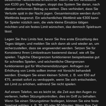
von €100 pro Tag festlegen, stoppt das System Sie daran, nach
diesem verlorenen Betrag zu wetten. Dies verhindert, dass Sie
Verluste spät in der Nacht jagen. Gesamteinsätze werden durch
Wettlimits begrenzt. Ein wöchentliches Wettlimit wie €300 kann
für Spieler nützlich sein, die viele kleine Einsätze tätigen
möchten und ein festes Limit wünschen, das dennoch Spielraum
lässt.
Legen Sie Ihre Limits fest, bevor Sie Ihre erste Einzahlung des
Tages tätigen, und melden Sie sich dann ab und wieder an, um
sicherzustellen, dass sie angewendet werden. Setzen Sie für
Konsistenz Ihren Limitzeitraum basierend darauf, wie oft Sie
spielen. Tägliche Obergrenzen funktionieren beispielsweise gut
für schnelles Spielen, und wöchentliche Obergrenzen
funktionieren gut für Wochenendsitzungen. Anfragen zur
Erhöhung von Limits sollten immer mit Vorsicht behandelt
werden. Erwägen Sie einen kleinen Schritt, z. B. von €50 auf
€75, anstatt sofort zu verdoppeln, wenn Sie sich entscheiden,
ein Limit zu erhöhen, während Sie nicht spielen.
Auf einem Telefon, wo es leicht ist, die Zeit aus den Augen zu
verlieren, helfen Sitzungskontrollen, dies im Griff zu behalten.
Wenn Sie einen Sitzungstimer festlegen, können Sie eine feste
Spielzeit wählen, z. B. 30, 60 oder 90 Minuten. Wenn Ihre Zeit