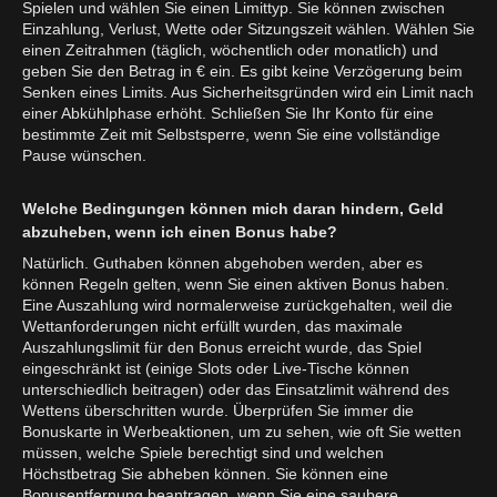
Spielen und wählen Sie einen Limittyp. Sie können zwischen
Einzahlung, Verlust, Wette oder Sitzungszeit wählen. Wählen Sie
einen Zeitrahmen (täglich, wöchentlich oder monatlich) und
geben Sie den Betrag in € ein. Es gibt keine Verzögerung beim
Senken eines Limits. Aus Sicherheitsgründen wird ein Limit nach
einer Abkühlphase erhöht. Schließen Sie Ihr Konto für eine
bestimmte Zeit mit Selbstsperre, wenn Sie eine vollständige
Pause wünschen.
Welche Bedingungen können mich daran hindern, Geld
abzuheben, wenn ich einen Bonus habe?
Natürlich. Guthaben können abgehoben werden, aber es
können Regeln gelten, wenn Sie einen aktiven Bonus haben.
Eine Auszahlung wird normalerweise zurückgehalten, weil die
Wettanforderungen nicht erfüllt wurden, das maximale
Auszahlungslimit für den Bonus erreicht wurde, das Spiel
eingeschränkt ist (einige Slots oder Live-Tische können
unterschiedlich beitragen) oder das Einsatzlimit während des
Wettens überschritten wurde. Überprüfen Sie immer die
Bonuskarte in Werbeaktionen, um zu sehen, wie oft Sie wetten
müssen, welche Spiele berechtigt sind und welchen
Höchstbetrag Sie abheben können. Sie können eine
Bonusentfernung beantragen, wenn Sie eine saubere