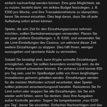
einfach nachverfolgt werden können. Eine gute Möglichkeit, sie
zu nutzen, besteht darin, ein striktes Budget festzulegen, z. B.
€300 pro Woche, und Ihre Transaktionshistorie zu überprüfen,
bevor Sie erneut einzahlen. Dies liegt daran, dass Sie oft jede
Aufladung sofort sehen können.
Spieler, die sich Zeit für den Einzahlungsprozess nehmen
möchten, sollten Banküberweisungen verwenden. Planen Sie
ein paar größere Einzahlungen, z. B. €200, und verwenden Sie
die Limit-Einstellungen des Casinos, um während dieser Zeit
weitere Einzahlungen zu stoppen. Dies hilft Ihnen, weniger
auszugeben und spontane Käufe zu vermeiden.
Sobald Sie bestätigt sind, kann Krypto schnelle Einzahlungen
ermöglichen, aber Sie sollten besonders vorsichtig sein, da die
Preise schnell schwanken können. Ein sicheres Limit könnte €50
pro Tag sein, und Ihr Spielbudget sollte von Ihren langfristigen
Investitionen getrennt gehalten werden. Einzahlungen werden
für die meisten Methoden schnell verarbeitet, aber Spieler
sollten jederzeit verantwortungsvoll handeln. Reduzieren Sie Ihr
Limit sofort oder stoppen Sie alle Einzahlungen, bis Sie sich
wieder wohl fühlen, wenn Sie denken, dass Ihre Ausgaben
außer Kontrolle geraten. Sagen Sie beispielsweise „max €100
pro Tag“, bevor Sie einzahlen. Einfaches Nachverfolgen und das