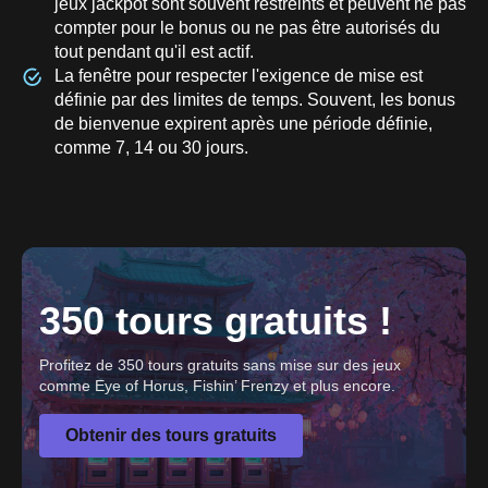
jeux jackpot sont souvent restreints et peuvent ne pas
compter pour le bonus ou ne pas être autorisés du
tout pendant qu'il est actif.
La fenêtre pour respecter l'exigence de mise est
définie par des limites de temps. Souvent, les bonus
de bienvenue expirent après une période définie,
comme 7, 14 ou 30 jours.
350 tours gratuits !
Profitez de 350 tours gratuits sans mise sur des jeux
comme Eye of Horus, Fishin’ Frenzy et plus encore.
Obtenir des tours gratuits