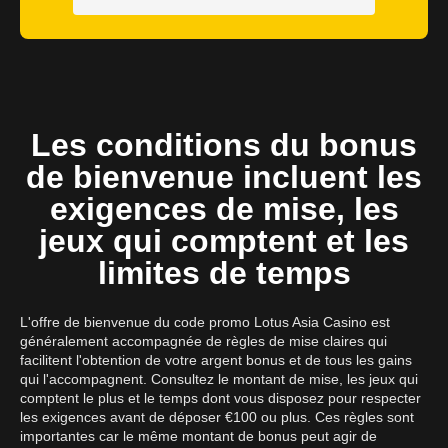
Les conditions du bonus
de bienvenue incluent les
exigences de mise, les
jeux qui comptent et les
limites de temps
L'offre de bienvenue du code promo Lotus Asia Casino est
généralement accompagnée de règles de mise claires qui
facilitent l'obtention de votre argent bonus et de tous les gains
qui l'accompagnent. Consultez le montant de mise, les jeux qui
comptent le plus et le temps dont vous disposez pour respecter
les exigences avant de déposer €100 ou plus. Ces règles sont
importantes car le même montant de bonus peut agir de