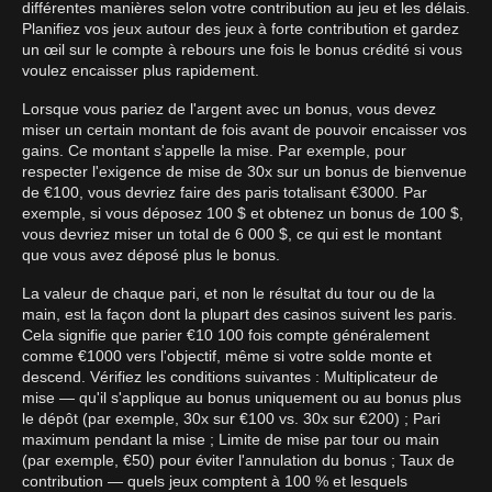
différentes manières selon votre contribution au jeu et les délais.
Planifiez vos jeux autour des jeux à forte contribution et gardez
un œil sur le compte à rebours une fois le bonus crédité si vous
voulez encaisser plus rapidement.
Lorsque vous pariez de l'argent avec un bonus, vous devez
miser un certain montant de fois avant de pouvoir encaisser vos
gains. Ce montant s'appelle la mise. Par exemple, pour
respecter l'exigence de mise de 30x sur un bonus de bienvenue
de €100, vous devriez faire des paris totalisant €3000. Par
exemple, si vous déposez 100 $ et obtenez un bonus de 100 $,
vous devriez miser un total de 6 000 $, ce qui est le montant
que vous avez déposé plus le bonus.
La valeur de chaque pari, et non le résultat du tour ou de la
main, est la façon dont la plupart des casinos suivent les paris.
Cela signifie que parier €10 100 fois compte généralement
comme €1000 vers l'objectif, même si votre solde monte et
descend. Vérifiez les conditions suivantes : Multiplicateur de
mise — qu'il s'applique au bonus uniquement ou au bonus plus
le dépôt (par exemple, 30x sur €100 vs. 30x sur €200) ; Pari
maximum pendant la mise ; Limite de mise par tour ou main
(par exemple, €50) pour éviter l'annulation du bonus ; Taux de
contribution — quels jeux comptent à 100 % et lesquels