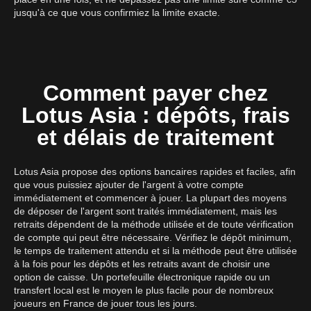
jusqu'à ce que vous confirmiez la limite exacte.
Comment payer chez
Lotus Asia : dépôts, frais
et délais de traitement
Lotus Asia propose des options bancaires rapides et faciles, afin
que vous puissiez ajouter de l'argent à votre compte
immédiatement et commencer à jouer. La plupart des moyens
de déposer de l'argent sont traités immédiatement, mais les
retraits dépendent de la méthode utilisée et de toute vérification
de compte qui peut être nécessaire. Vérifiez le dépôt minimum,
le temps de traitement attendu et si la méthode peut être utilisée
à la fois pour les dépôts et les retraits avant de choisir une
option de caisse. Un portefeuille électronique rapide ou un
transfert local est le moyen le plus facile pour de nombreux
joueurs en France de jouer tous les jours.