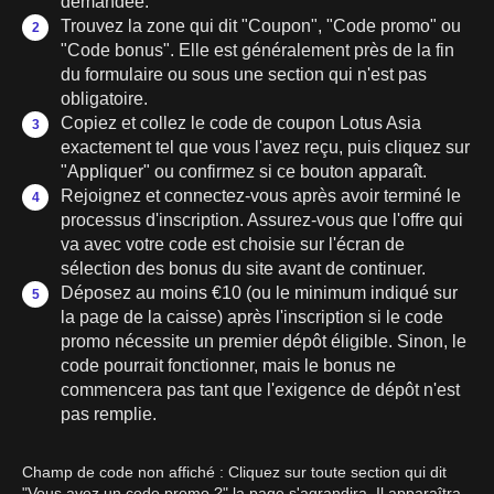
demandée.
Trouvez la zone qui dit "Coupon", "Code promo" ou
"Code bonus". Elle est généralement près de la fin
du formulaire ou sous une section qui n'est pas
obligatoire.
Copiez et collez le code de coupon Lotus Asia
exactement tel que vous l'avez reçu, puis cliquez sur
"Appliquer" ou confirmez si ce bouton apparaît.
Rejoignez et connectez-vous après avoir terminé le
processus d'inscription. Assurez-vous que l'offre qui
va avec votre code est choisie sur l'écran de
sélection des bonus du site avant de continuer.
Déposez au moins €10 (ou le minimum indiqué sur
la page de la caisse) après l'inscription si le code
promo nécessite un premier dépôt éligible. Sinon, le
code pourrait fonctionner, mais le bonus ne
commencera pas tant que l'exigence de dépôt n'est
pas remplie.
Champ de code non affiché : Cliquez sur toute section qui dit
"Vous avez un code promo ?" la page s'agrandira. Il apparaîtra