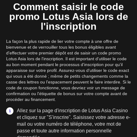
Comment saisir le code
promo Lotus Asia lors de
l'inscription
La façon la plus rapide de lier votre compte à une offre de
bienvenue et de verrouiller tous les bonus éligibles avant
d'effectuer votre premier dépôt est de saisir un code promo
Lotus Asia lors de l'inscription. Il est important d'utiliser le code
au bon moment pendant le processus d'inscription pour qu'il
apparaisse sur votre profil. Assurez-vous d'utiliser le code exact
qui vous a été donné ; même de petits changements comme la
casse des lettres ou l'espacement peuvent le faire interdire. Si le
code de coupon fonctionne, vous devriez voir un message de
confirmation ou l'étiquette de bonus sur votre compte avant de
procéder au financement.
Allez sur la page d'inscription de Lotus Asia Casino
et cliquez sur "S'inscrire". Saisissez votre adresse e-
mail ou votre numéro de téléphone, votre mot de
passe et toute autre information personnelle