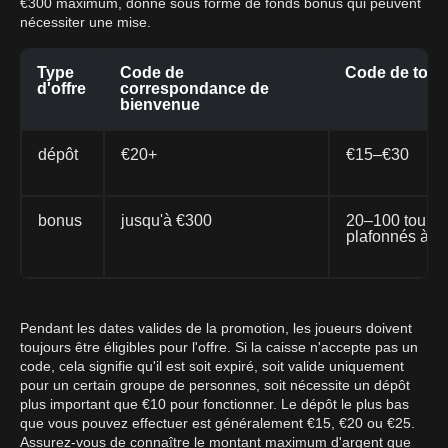
€300 maximum, donné sous forme de fonds bonus qui peuvent
nécessiter une mise.
Type
Code de
Code de tours
d'offre
correspondance de
bienvenue
dépôt
€20+
€15–€30
bonus
jusqu'à €300
20–100 tours g
plafonnés à €
Pendant les dates valides de la promotion, les joueurs doivent
toujours être éligibles pour l'offre. Si la caisse n'accepte pas un
code, cela signifie qu'il est soit expiré, soit valide uniquement
pour un certain groupe de personnes, soit nécessite un dépôt
plus important que €10 pour fonctionner. Le dépôt le plus bas
que vous pouvez effectuer est généralement €15, €20 ou €25.
Assurez-vous de connaître le montant maximum d'argent que