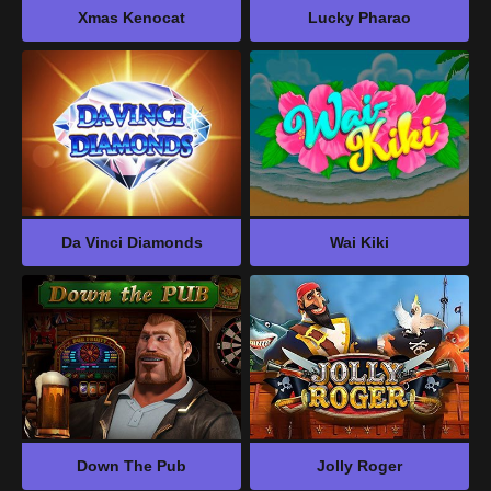
Xmas Kenocat
Lucky Pharao
Standardy Bezpieczeństwa I Uczciwości Graczy
Lotus Asia Casino Na Twoim Telefonie: Graj W Gry
Kiedykolwiek I Gdziekolwiek Chcesz!
Twoje Doświadczenie Kasynowe, Gdziekolwiek Jesteś
Dołącz Do Specjalnych Wydarzeń Lotus Asia Casino:
Świetnie Baw Się Podczas Festiwali W (_sc0_!
Jak Maksymalnie Wykorzystać Nasze Wydarzenia
Festiwalowe W Polska
Da Vinci Diamonds
Wai Kiki
Dołącz Do Zwycięzców Lotus Asia Casino: Gracze W
Polska Wypłacają Pieniądze!
Jak Otrzymać Kolejną Nagrodę W Lotus Asia Casino
Jak Zarejestrować I Zweryfikować Konto W Freshbet
Jak Zarejestrować Się Krok Po Kroku
Down The Pub
Jolly Roger