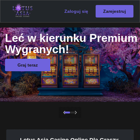
Zaloguj się
Zarejestruj
Leć w kierunku Premium
Wygranych!
Graj teraz
Lotus Asia Casino Online Dla Graczy