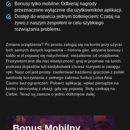
Bonusy tylko mobilne: Odbieraj nagrody
przeznaczone wyłącznie dla użytkowników aplikacji.
Dostęp do wsparcia jednym dotknięciem: Czataj na
żywo z naszym zespołem w celu szybkiego
rozwiązania problemu.
Zmiana urządzenia? Po prostu zaloguj się na konto przy użyciu
tych samych danych logowania – historia gier, aktywne bonusy i
saldo w zł pojawią się natychmiast, niezależnie od urządzenia.
Priorytetem jest dla nas elastyczność: graj w przerwie na lunch,
podczas dojazdów lub kiedykolwiek chcesz rozrywki w zasięgu
ręki. Nasz cel jest prosty: zaoferować każdemu graczowi z polski
swobodę korzystania z pełnego zakresu funkcji Lotus Asia
Casino bez ograniczeń. Pobierz aplikację, wpłać pieniądze na
konto i skorzystaj z okazji, gdy się pojawią. Stoły czekają na
Ciebie. Teraz są zawsze o jedno dotknięcie dalej.
Bonus Mobilny