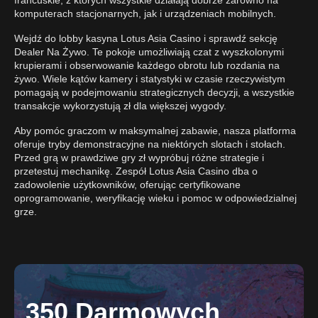
francuskie, z których wszystkie działają dobrze zarówno na
komputerach stacjonarnych, jak i urządzeniach mobilnych.
Wejdź do lobby kasyna Lotus Asia Casino i sprawdź sekcję
Dealer Na Żywo. Te pokoje umożliwiają czat z wyszkolonymi
krupierami i obserwowanie każdego obrotu lub rozdania na
żywo. Wiele kątów kamery i statystyki w czasie rzeczywistym
pomagają w podejmowaniu strategicznych decyzji, a wszystkie
transakcje wykorzystują zł dla większej wygody.
Aby pomóc graczom w maksymalnej zabawie, nasza platforma
oferuje tryby demonstracyjne na niektórych slotach i stołach.
Przed grą w prawdziwe gry zł wypróbuj różne strategie i
przetestuj mechanikę. Zespół Lotus Asia Casino dba o
zadowolenie użytkowników, oferując certyfikowane
oprogramowanie, weryfikację wieku i pomoc w odpowiedzialnej
grze.
350 Darmowych