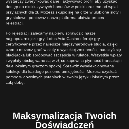
wystarczy zweryfikować dane i aktywować profil, aby uzyskać
dostęp do ekskluzywnych bonusów w polski oraz metod wpłat
przyjaznych dla zł. Możesz skupić się na grze w ulubione sloty i
gry stołowe, ponieważ nasza platforma ułatwia proces
rejestracji.
Po rejestracji zalecamy najpierw sprawdzić nasze
najpopularniejsze gry. Lotus Asia Casino oferuje gry
certyfikowane przez najlepsze międzynarodowe studia, dzięki
czemu możesz grać w sloty o wysokiej zmienności, nauczyć się
blackjacka lub spróbować szczęścia w ruletce. Wszystkie wpłaty
i wypłaty obsługiwane są w zł, co zapewnia płynność transakcji i
daje lokalnym graczom spokój. Sprawdź wyselekcjonowane
kolekcje dla każdego poziomu umiejętności. Możesz uzyskać
pomoc w dowolnych pytaniach w swoim języku lokalnym przez
całą dobę.
Maksymalizacja Twoich
Doświadczeń