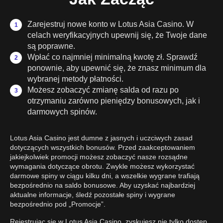
Zarejestruj nowe konto w Lotus Asia Casino. W
celach weryfikacyjnych upewnij się, że Twoje dane
są poprawne.
Wpłać co najmniej minimalną kwotę zł. Sprawdź
ponownie, aby upewnić się, że znasz minimum dla
wybranej metody płatności.
Możesz zobaczyć zmianę salda od razu po
otrzymaniu zarówno pieniędzy bonusowych, jak i
darmowych spinów.
Lotus Asia Casino jest dumne z jasnych i uczciwych zasad
dotyczących wszystkich bonusów. Przed zaakceptowaniem
jakiejkolwiek promocji możesz zobaczyć nasze rozsądne
wymagania dotyczące obrotu. Zwykle możesz wykorzystać
darmowe spiny w ciągu kilku dni, a wszelkie wygrane trafiają
bezpośrednio na saldo bonusowe. Aby uzyskać najbardziej
aktualne informacje, śledź pozostałe spiny i wygrane
bezpośrednio pod „Promocje”.
Rejestrując się w Lotus Asia Casino, zyskujesz nie tylko dostęp