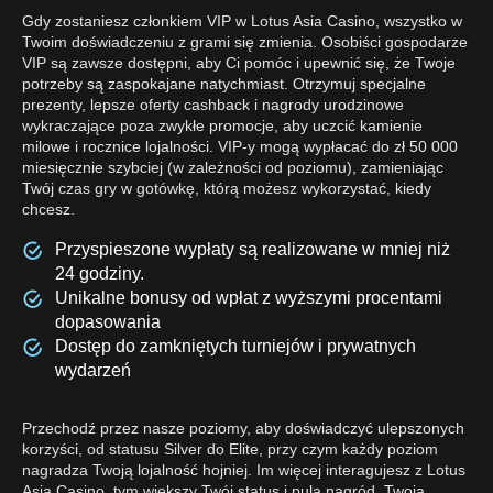
Gdy zostaniesz członkiem VIP w Lotus Asia Casino, wszystko w
Twoim doświadczeniu z grami się zmienia. Osobiści gospodarze
VIP są zawsze dostępni, aby Ci pomóc i upewnić się, że Twoje
potrzeby są zaspokajane natychmiast. Otrzymuj specjalne
prezenty, lepsze oferty cashback i nagrody urodzinowe
wykraczające poza zwykłe promocje, aby uczcić kamienie
milowe i rocznice lojalności. VIP-y mogą wypłacać do zł 50 000
miesięcznie szybciej (w zależności od poziomu), zamieniając
Twój czas gry w gotówkę, którą możesz wykorzystać, kiedy
chcesz.
Przyspieszone wypłaty są realizowane w mniej niż
24 godziny.
Unikalne bonusy od wpłat z wyższymi procentami
dopasowania
Dostęp do zamkniętych turniejów i prywatnych
wydarzeń
Przechodź przez nasze poziomy, aby doświadczyć ulepszonych
korzyści, od statusu Silver do Elite, przy czym każdy poziom
nagradza Twoją lojalność hojniej. Im więcej interagujesz z Lotus
Asia Casino, tym większy Twój status i pula nagród. Twoja