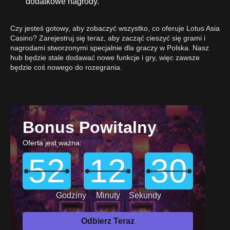
dodatkowe nagrody.
Czy jesteś gotowy, aby zobaczyć wszystko, co oferuje Lotus Asia
Casino? Zarejestruj się teraz, aby zacząć cieszyć się grami i
nagrodami stworzonymi specjalnie dla graczy w Polska. Nasz
hub będzie stale dodawać nowe funkcje i gry, więc zawsze
będzie coś nowego do rozegrania.
Bonus Powitalny
Oferta jest ważna:
52
12
28
Godziny
Minuty
Sekundy
Odbierz Teraz