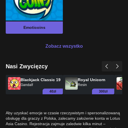
Emoticoins
Zobacz wszystko
Nasi Zwycięzcy
Blackjack Classic 19
Royal Unicorn
Gandalf
Resin
40zł
300zł
Aby uzyskać emocje w czasie rzeczywistym i spersonalizowaną
obsługę dla graczy z Polska, zalecamy założenie konta w Lotus
Asia Casino. Rejestracja zajmuje zaledwie kilka minut –