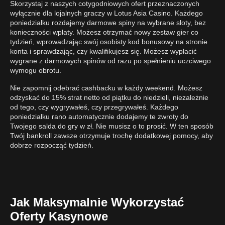
Skorzystaj z naszych cotygodniowych ofert przeznaczonych
wyłącznie dla lojalnych graczy w Lotus Asia Casino. Każdego
poniedziałku rozdajemy darmowe spiny na wybrane sloty, bez
konieczności wpłaty. Możesz otrzymać nowy zestaw gier co
tydzień, wprowadzając swój osobisty kod bonusowy na stronie
konta i sprawdzając, czy kwalifikujesz się. Możesz wypłacić
wygrane z darmowych spinów od razu po spełnieniu uczciwego
wymogu obrotu.
Nie zapomnij odebrać cashbacku w każdy weekend. Możesz
odzyskać do 15% strat netto od piątku do niedzieli, niezależnie
od tego, czy wygrywałeś, czy przegrywałeś. Każdego
poniedziałku rano automatycznie dodajemy te zwroty do
Twojego salda do gry w zł. Nie musisz o to prosić. W ten sposób
Twój bankroll zawsze otrzymuje trochę dodatkowej pomocy, aby
dobrze rozpocząć tydzień.
Jak Maksymalnie Wykorzystać
Oferty Kasynowe