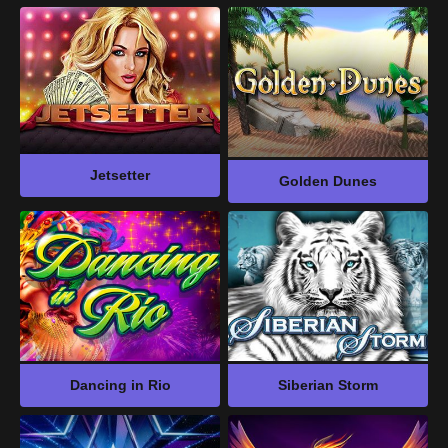
Jetsetter
Golden Dunes
Dancing in Rio
Siberian Storm