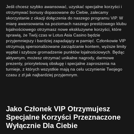
Jeśli chcesz szybko awansować, uzyskać specjalne korzyści i
otrzymywać bonusy dopasowane do Ciebie, zalecamy
skorzystanie z okazji dołączenia do naszego programu VIP. W
miarę awansowania na poziomach naszego prestiżowego klubu
lojalnościowego otrzymasz nowe ekskluzywne korzyści, które
sprawią, że Twój czas w Lotus Asia Casino będzie
przyjemniejszy i bardziej zapadający w pamięć. Członkowie VIP
otrzymują spersonalizowane zarządzanie kontem, wyższe limity
wypłat i szybsze gromadzenie punktów lojalnościowych. Będąc
aktywnym, możesz otrzymać unikalne nagrody, darmowe
prezenty, priorytetową obsługę i specjalne zaproszenia na
turnieje, z których wszystkie mają na celu uczynienie Twojego
czasu z zł jak najbardziej przyjemnym.
Jako Członek VIP Otrzymujesz
Specjalne Korzyści Przeznaczone
Wyłącznie Dla Ciebie