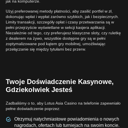
jak na komputerze.
Użyj preferowanej metody płatności, aby zasilić portfel w zł,
dokonując wpłat i wypłat zarówno szybkich, jak i bezpiecznych.
Limity transakcji, szczegóły opłat i czasy przetwarzania są w
pełni przejrzyście wyświetlane w sekcji kasjera aplikacji.
Niezależnie od tego, czy preferujesz klasyczne sloty, czy ruletkę
z dealerem na żywo, wszystkie dostępne gry są w pełni
zoptymalizowane pod kątem gry mobilnej, umożliwiając
przełączanie się między tytułami bez przerw.
Twoje Doświadczenie Kasynowe,
Gdziekolwiek Jesteś
Zadbaliśmy o to, aby Lotus Asia Casino na telefonie zapewniało
pełne doświadczenie poprzez:
Otrzymuj natychmiastowe powiadomienia o nowych
nagrodach, ofertach lub turniejach na swoim koncie.