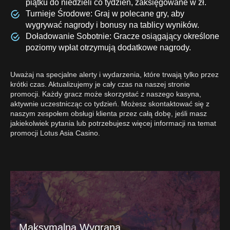
piątku do niedzieli co tydzień, zaksięgowane w zł.
Turnieje Środowe: Graj w polecane gry, aby
wygrywać nagrody i bonusy na tablicy wyników.
Doładowanie Sobotnie: Gracze osiągający określone
poziomy wpłat otrzymują dodatkowe nagrody.
Uważaj na specjalne alerty i wydarzenia, które trwają tylko przez
krótki czas. Aktualizujemy je cały czas na naszej stronie
promocji. Każdy gracz może skorzystać z naszego kasyna,
aktywnie uczestnicząc co tydzień. Możesz skontaktować się z
naszym zespołem obsługi klienta przez całą dobę, jeśli masz
jakiekolwiek pytania lub potrzebujesz więcej informacji na temat
promocji Lotus Asia Casino.
Maksymalna Wygrana